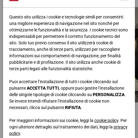
Questo sito utilizza i cookie e tecnologie simili per consentirti
una migliore esperienza di navigazione nel sito nonché per
ottimizzarne le funzionalità e la sicurezza. I cookie tecnici sono
indispensabili per permettere il corretto funzionamento del
sito. Solo tuo previo consenso il sito utilizzerà cookie di
tracciamento, anche di terze parti, utilizzati per raccogliere
informazioni sui comportamenti di navigazione, per finalità
pubblicitarie e di profilazione. Il sito utilizza anche cookie di
terze parti legati alle funzionalità statistiche.
Puoi accettare l’installazione di tutti i cookie cliccando sul
pulsante
ACCETTA TUTTI
, oppure puoi gestire l’installazione
delle singole tipologie di cookie cliccando su
PERSONALIZZA
.
Se invece intendi rifiutare l’installazione di cookie non
LETTO
necessari, clicca sul pulsante
RIFIUTA
SCRIVANIA CON FRIGOBAR
.
L.320 • H.140 • P.210
L.240 • H.76,5 • P.58,3
Teak, Ecopelle X30
PORTA VALIGIA
Per maggiori informazioni sui cookie, leggi la
cookie policy
. Per
L.60 • H.51,5 • P.58
ogni ulteriore dettaglio sul trattamento dei dati, leggi la
privacy
Teak
policy
.