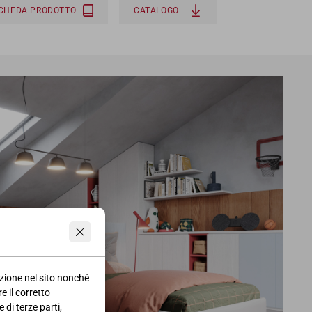
SCHEDA PRODOTTO
CATALOGO
azione nel sito nonché
e il corretto
 di terze parti,