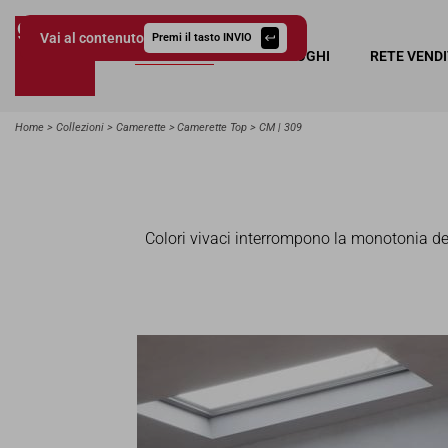
Vai al contenuto
Premi il tasto INVIO
COLLEZIONI
CATALOGHI
RETE VEND
Giessegi.it
Home
Collezioni
Camerette
Camerette Top
CM | 309
Colori vivaci interrompono la monotonia dei