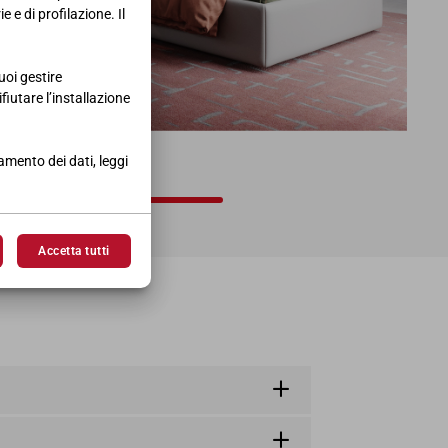
 e di profilazione. Il
uoi gestire
ifiutare l’installazione
BASSO
tamento dei dati, leggi
103,5 • P.42
Accetta tutti