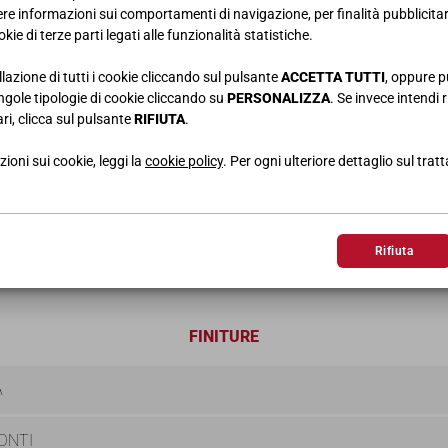
iere informazioni sui comportamenti di navigazione, per finalità pubblicitarie
kie di terze parti legati alle funzionalità statistiche.
llazione di tutti i cookie cliccando sul pulsante
ACCETTA TUTTI
, oppure p
singole tipologie di cookie cliccando su
PERSONALIZZA
. Se invece intendi r
ri, clicca sul pulsante
RIFIUTA
.
SCRIVANIA
MOBILE 
ioni sui cookie, leggi la
cookie policy
. Per ogni ulteriore dettaglio sul trat
L.150 • H.71,5 • P.58
L.384,8 • H.
Rifiuta
FINITURE
A
ONTI