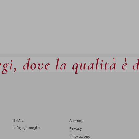
gi, dove la qualità è 
EMAIL
Sitemap
info@giessegi.it
Privacy
Innovazione