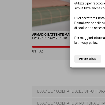
utilizzati per raccogl
sito utilizza anche coo
Puoi accettare l’insta
l’installazione delle 
di cookie non necessa
ARMADIO BATTENTE MANSARDATO
Per maggiori informaz
L.284,8 • H.154/259,2 • P.58
la
privacy policy
.
01
02
Personalizza
ESSENZE NOBILITATE SOLO STRUTTUR
ESSENZE NOBILITATE STRUTTURA E FR