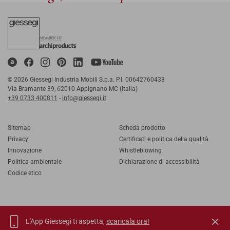
© 2026 Giessegi Industria Mobili S.p.a. P.I. 00642760433
Via Bramante 39, 62010 Appignano MC (Italia)
+39 0733 400811
-
info@giessegi.it
Sitemap
Scheda prodotto
Privacy
Certificati e politica della qualità
Innovazione
Whistleblowing
Politica ambientale
Dichiarazione di accessibilità
Codice etico
L'App Giessegi ti aspetta,
scaricala ora!
IT
EN
FR
RU