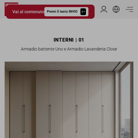
Vai al contenuto
Area Riservata
Premi il tasto INVIO
Giessegi.it
INTERNI | 01
Armadio battente Uno e Armadio Lavanderia Close