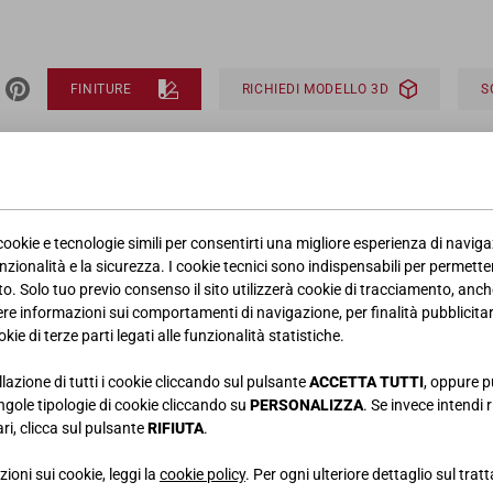
FINITURE
RICHIEDI MODELLO 3D
 cookie e tecnologie simili per consentirti una migliore esperienza di navig
FINITURE
nzionalità e la sicurezza. I cookie tecnici sono indispensabili per permetter
. Solo tuo previo consenso il sito utilizzerà cookie di tracciamento, anche
iere informazioni sui comportamenti di navigazione, per finalità pubblicitarie
kie di terze parti legati alle funzionalità statistiche.
ATO
llazione di tutti i cookie cliccando sul pulsante
ACCETTA TUTTI
, oppure p
singole tipologie di cookie cliccando su
PERSONALIZZA
. Se invece intendi r
ri, clicca sul pulsante
RIFIUTA
.
ATT
ioni sui cookie, leggi la
cookie policy
. Per ogni ulteriore dettaglio sul trat