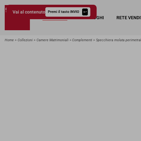
Vai al contenuto
Premi il tasto INVIO
COLLEZIONI
CATALOGHI
RETE VEND
Giessegi.it
Home
Collezioni
Camere Matrimoniali
Complementi
Specchiera molata perimetra