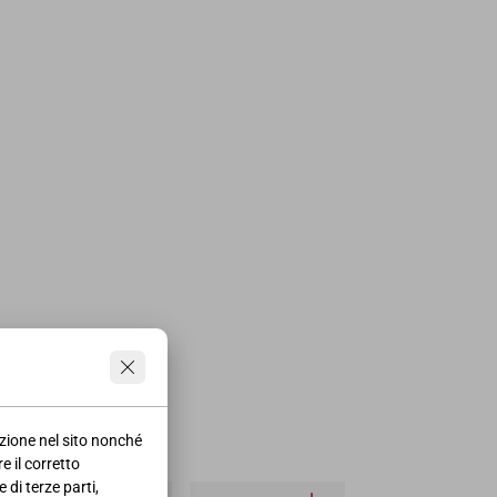
azione nel sito nonché
e il corretto
 di terze parti,