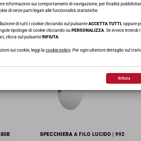
RICHIEDI MODELLO 3D
iere informazioni sui comportamenti di navigazione, per finalità pubblicitarie
kie di terze parti legati alle funzionalità statistiche.
llazione di tutti i cookie cliccando sul pulsante
ACCETTA TUTTI
, oppure p
singole tipologie di cookie cliccando su
PERSONALIZZA
. Se invece intendi r
ri, clicca sul pulsante
RIFIUTA
.
TI POTREBBERO INTERESSARE
ioni sui cookie, leggi la
cookie policy
. Per ogni ulteriore dettaglio sul trat
Rifiuta
280B
SPECCHIERA
A FILO LUCIDO | 992