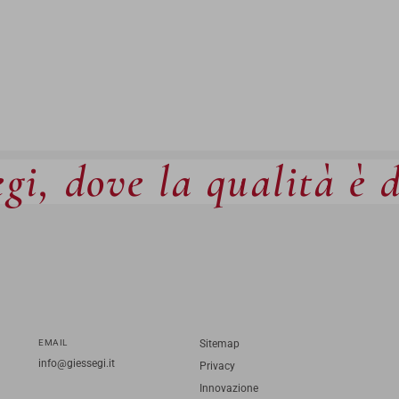
gi, dove la qualità è 
EMAIL
Sitemap
info@giessegi.it
Privacy
Innovazione