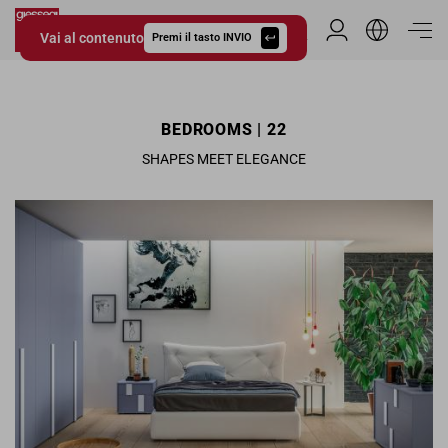
Vai al contenuto
Area Riservata
Premi il tasto INVIO
Giessegi.it
BEDROOMS | 22
SHAPES MEET ELEGANCE