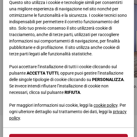
Questo sito utilizza i cookie e tecnologie simili per consentirti
una migliore esperienza di navigazione nel sito nonché per
ottimizzarne le funzionalità e la sicurezza. I cookie tecnici sono
indispensabili per permettere il corretto funzionamento del
sito. Solo tuo previo consenso il sito utilizzerà cookie di
tracciamento, anche di terze parti, utilizzati per raccogliere
informazioni sui comportamenti di navigazione, per finalità
pubblicitarie e di profilazione. Il sito utilizza anche cookie di
terze parti legati alle funzionalità statistiche.
Puoi accettare l’installazione di tutti i cookie cliccando sul
pulsante
ACCETTA TUTTI
, oppure puoi gestire l’installazione
delle singole tipologie di cookie cliccando su
PERSONALIZZA
.
LETTO MARGOT
ARMADIO UNO
Se invece intendi rifiutare l’installazione di cookie non
Contenitore in ecopelle x30 bianco
Laccato bianco opaco 
necessari, clicca sul pulsante
RIFIUTA
.
COMODINO TOKYO
Laccato baltico opaco con maniglia laccata artico opaco
Per maggiori informazioni sui cookie, leggi la
cookie policy
. Per
ogni ulteriore dettaglio sul trattamento dei dati, leggi la
privacy
policy
.
TI POTREBBERO INTERESSARE