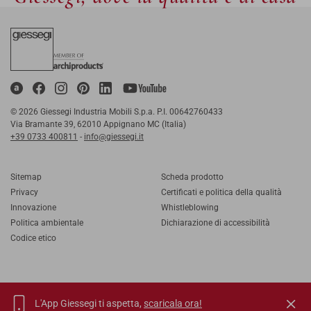
© 2026 Giessegi Industria Mobili S.p.a. P.I. 00642760433
Via Bramante 39, 62010 Appignano MC (Italia)
+39 0733 400811
-
info@giessegi.it
Sitemap
Scheda prodotto
Privacy
Certificati e politica della qualità
Innovazione
Whistleblowing
Politica ambientale
Dichiarazione di accessibilità
Codice etico
L'App Giessegi ti aspetta,
scaricala ora!
IT
EN
FR
RU