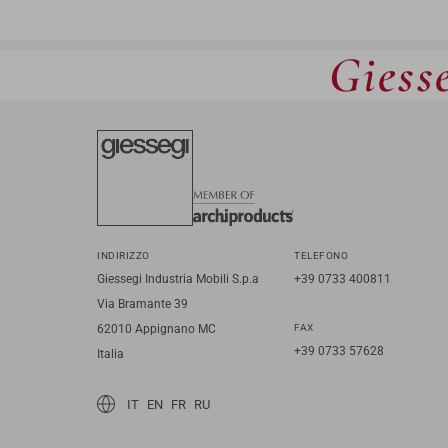
Giesse
INDIRIZZO
TELEFONO
Giessegi Industria Mobili S.p.a
+39 0733 400811
Via Bramante 39
62010 Appignano MC
FAX
+39 0733 57628
Italia
IT
EN
FR
RU