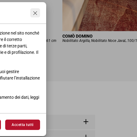
azione nel sito nonché
COMÒ DOMINO
e il corretto
ilitato LinoL.368,5 • H.262 • P.61 cm
Nobilitato Argilla, Nobilitato Noce JavaL.100/
 di terze parti,
 e di profilazione. Il
uoi gestire
ifiutare l’installazione
tamento dei dati, leggi
Accetta tutti