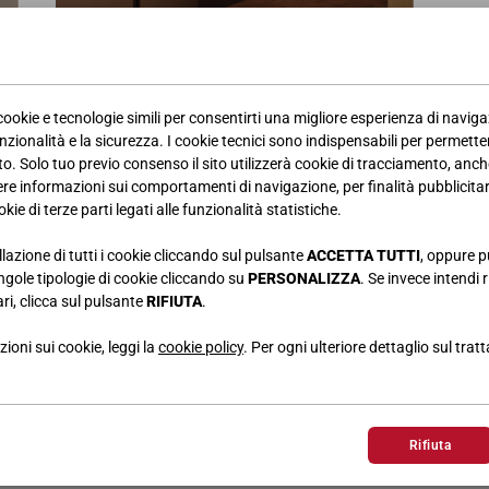
 cookie e tecnologie simili per consentirti una migliore esperienza di navig
ARMADIO BATTENTE UNO E MURANO
nzionalità e la sicurezza. I cookie tecnici sono indispensabili per permetter
0,6 cm
Nobilitato Argilla, Specchio Bronzo, Maniglia R Laccata Brown, Interni in Nob
. Solo tuo previo consenso il sito utilizzerà cookie di tracciamento, anche
iere informazioni sui comportamenti di navigazione, per finalità pubblicitarie
cm
kie di terze parti legati alle funzionalità statistiche.
llazione di tutti i cookie cliccando sul pulsante
ACCETTA TUTTI
, oppure p
singole tipologie di cookie cliccando su
PERSONALIZZA
. Se invece intendi r
ri, clicca sul pulsante
RIFIUTA
.
ioni sui cookie, leggi la
cookie policy
. Per ogni ulteriore dettaglio sul trat
FINITURE
Rifiuta