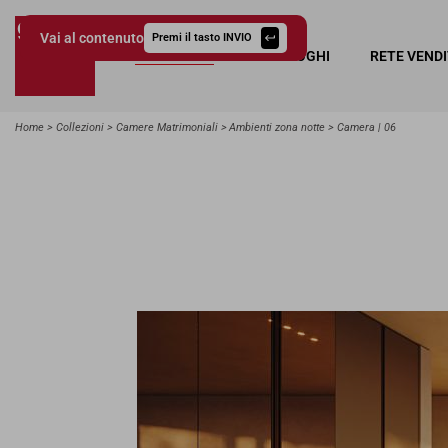
Vai al contenuto
Premi il tasto INVIO
COLLEZIONI
CATALOGHI
RETE VEND
Giessegi.it
Home
Collezioni
Camere Matrimoniali
Ambienti zona notte
Camera | 06