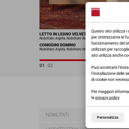
Questo sito utilizza i
LETTO IN LEGNO VELVET
per ottimizzarne le fu
Nobilitato Argilla, Nobilitato Noce JavaL.300 • H.118 • P.21
funzionamento del sito
COMODINI DOMINO
utilizzati per raccogl
Nobilitato Argilla, Nobilitato Noce JavaL.50 • H.23 • P.51,5 
sito utilizza anche coo
01
02
Puoi accettare l’insta
l’installazione delle 
di cookie non necessa
Per maggiori informaz
la
privacy policy
.
NOBILITATI
Personalizza