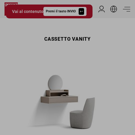
Vai al contenuto
Area Riservata
Premi il tasto INVIO
Giessegi.it
CASSETTO VANITY