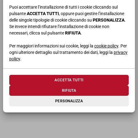
Puoi accettare l’installazione di tutti i cookie cliccando sul
pulsante
ACCETTA TUTTI
, oppure puoi gestire l’installazione
TI POTREBBERO INTERESSARE
delle singole tipologie di cookie cliccando su
PERSONALIZZA
.
Se invece intendi rifiutare l’installazione di cookie non
necessari, clicca sul pulsante
RIFIUTA
.
Per maggiori informazioni sui cookie, leggi la
cookie policy
. Per
ogni ulteriore dettaglio sul trattamento dei dati, leggi la
privacy
policy
.
SCRIVANIA
VANITY
BARRA
ATTREZZATA C/ILL. LED
ACCETTA TUTTI
RIFIUTA
PERSONALIZZA