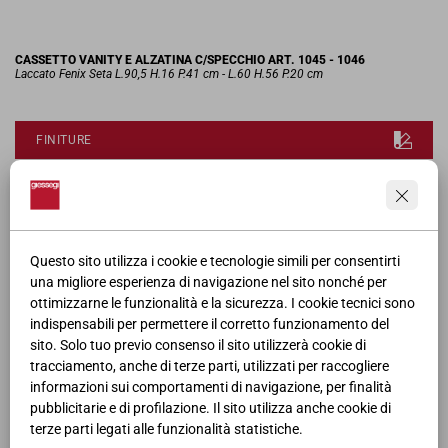
CASSETTO VANITY E ALZATINA C/SPECCHIO ART. 1045 - 1046
Laccato Fenix Seta L.90,5 H.16 P.41 cm - L.60 H.56 P.20 cm
FINITURE
RICHIEDI MODELLO 3D
SCHEDA PRODOTTO
Questo sito utilizza i cookie e tecnologie simili per consentirti
una migliore esperienza di navigazione nel sito nonché per
ottimizzarne le funzionalità e la sicurezza. I cookie tecnici sono
CATALOGO
indispensabili per permettere il corretto funzionamento del
sito. Solo tuo previo consenso il sito utilizzerà cookie di
tracciamento, anche di terze parti, utilizzati per raccogliere
informazioni sui comportamenti di navigazione, per finalità
pubblicitarie e di profilazione. Il sito utilizza anche cookie di
terze parti legati alle funzionalità statistiche.