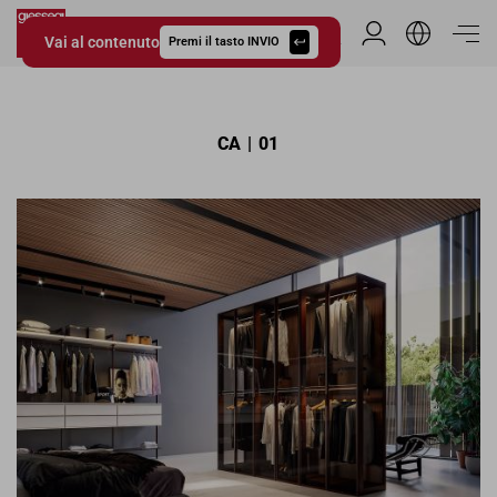
Vai al contenuto
Area Riservata
Premi il tasto INVIO
Giessegi.it
CA | 01