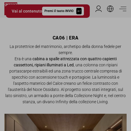
Vai al contenuto
Area Riservata
Premi il tasto INVIO
Giessegi.it
CA06 | ERA
La protettrice del matrimonio, archetipo della donna fedele per
sempre.
Era è una
cabina a spalle attrezzata con quattro capienti
cassettoni, ripiani illuminati a Led
, una colonna con ripiani
portascarpe estraibili ed una zona trucco centrale compresa di
specchio con accensione touch e portagioie. La luminosità e
l'aspetto materico del Calce creano un felice contrasto con
l'austerità del Noce Ossidato. Al progetto sono stati integrati, sul
lato sinistro, un armadio a ponte della Collezione Night e, nel centro
stanza, un divano Infinity della collezione Living.