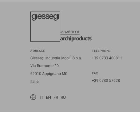
ADRESSE
TÉLÉPHONE
Giessegi Industria Mobili S.p.a
+39 0733 400811
Via Bramante 39
62010 Appignano MC
FAX
+39 0733 57628
Italie
IT
EN
FR
RU
© 2026 Giessegi Industria Mobili S.p.a. P.I. 00642760433