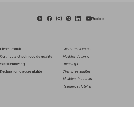
Fiche produit
Chambres d'enfant
Certificats et politique de qualité
Meubles de living
Whistleblowing
Dressings
Déclaration d'accessibilité
Chambres adultes
Meubles de bureau
Residence Hotelier
digital agency
Greenbubble