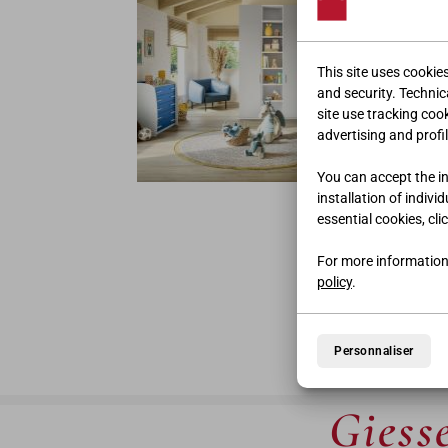
This site uses cookie
and security. Technica
site use tracking coo
advertising and profil
You can accept the ins
CM |
installation of indivi
essential cookies, cli
For more information
policy
.
Personnaliser
Giesse