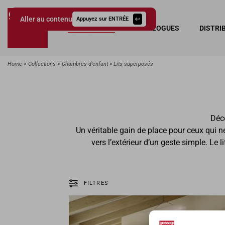
Aller au contenu
Appuyez sur ENTRÉE
COLLECTIONS
CATALOGUES
DISTRI
Giessegi.it
Home
Collections
Chambres d'enfant
Lits superposés
Déc
Un véritable gain de place pour ceux qui ne 
vers l’extérieur d’un geste simple. Le
FILTRES