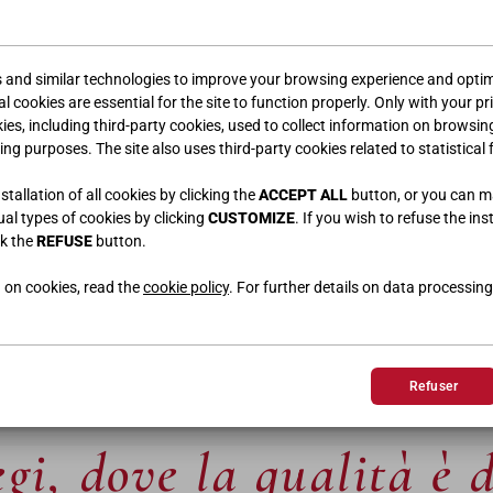
s and similar technologies to improve your browsing experience and optimi
l cookies are essential for the site to function properly. Only with your pr
kies, including third-party cookies, used to collect information on browsin
ing purposes. The site also uses third-party cookies related to statistical 
tallation of all cookies by clicking the
ACCEPT ALL
button, or you can 
 339
CM | 341
dual types of cookies by clicking
CUSTOMIZE
. If you wish to refuse the ins
ck the
REFUSE
button.
 on cookies, read the
cookie policy
. For further details on data processing
Refuser
gi, dove la qualità è 