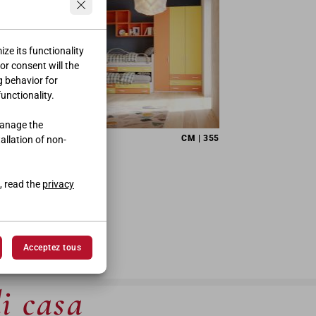
ze its functionality
ior consent will the
g behavior for
functionality.
manage the
CM | 355
tallation of non-
, read the
privacy
Acceptez tous
di casa