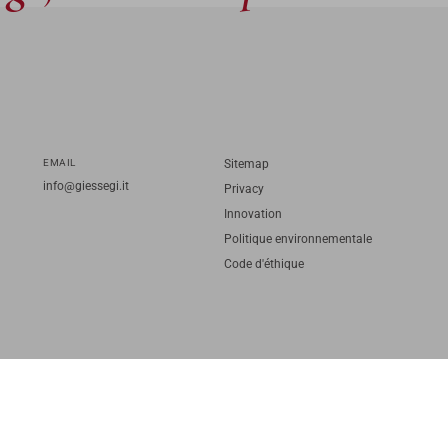
EMAIL
Sitemap
info@giessegi.it
Privacy
Innovation
Politique environnementale
Code d'éthique
TORNA SU