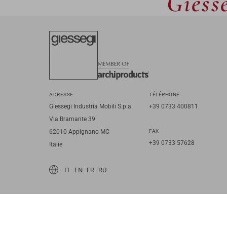
Giesse
ADRESSE
TÉLÉPHONE
Giessegi Industria Mobili S.p.a
+39 0733 400811
Via Bramante 39
62010 Appignano MC
FAX
+39 0733 57628
Italie
IT
EN
FR
RU
© 2026 Giessegi Industria Mobili S.p.a. P.I. 00642760433