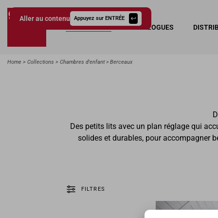
Aller au contenu
Appuyez sur ENTRÉE
COLLECTIONS
CATALOGUES
DISTRI
Giessegi.it
Home
Collections
Chambres d'enfant
Berceaux
D
Des petits lits avec un plan réglage qui ac
solides et durables, pour accompagner bé
FILTRES