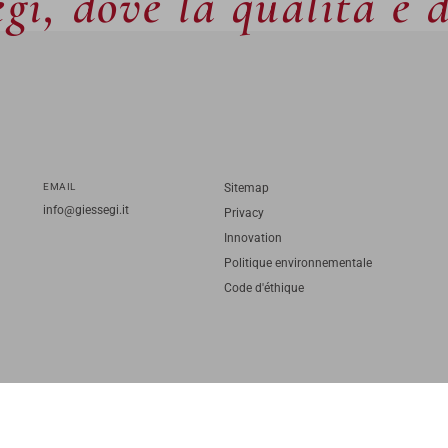
gi, dove la qualità è 
EMAIL
Sitemap
info@giessegi.it
Privacy
Innovation
Politique environnementale
Code d'éthique