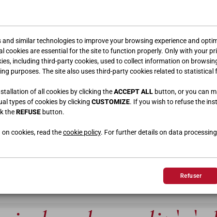
s and similar technologies to improve your browsing experience and optimi
l cookies are essential for the site to function properly. Only with your pr
kies, including third-party cookies, used to collect information on browsin
ing purposes. The site also uses third-party cookies related to statistical 
tallation of all cookies by clicking the
ACCEPT ALL
button, or you can 
dual types of cookies by clicking
CUSTOMIZE
. If you wish to refuse the ins
CM | 323
ck the
REFUSE
button.
 on cookies, read the
cookie policy
. For further details on data processing
Refuser