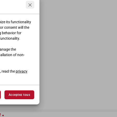
ze its functionality
ior consent will the
g behavior for
functionality.
manage the
tallation of non-
CM | 324
, read the
privacy
Acceptez tous