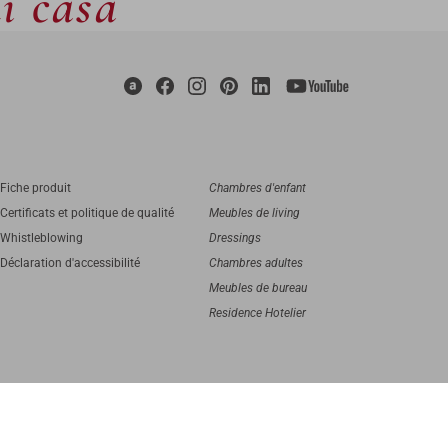
di casa
Fiche produit
Chambres d'enfant
Certificats et politique de qualité
Meubles de living
Whistleblowing
Dressings
Déclaration d'accessibilité
Chambres adultes
Meubles de bureau
Residence Hotelier
digital agency
Greenbubble