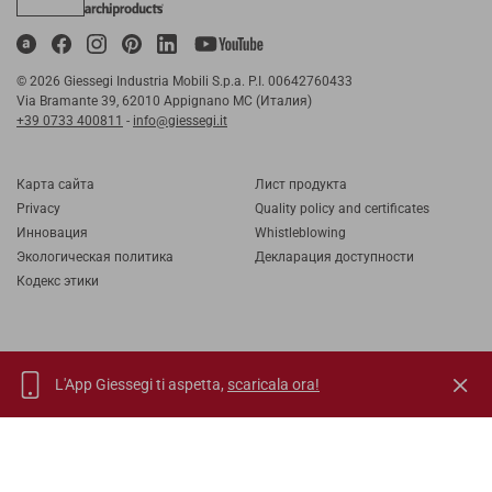
© 2026 Giessegi Industria Mobili S.p.a. P.I. 00642760433
Via Bramante 39, 62010 Appignano MC (Италия)
+39 0733 400811
-
info@giessegi.it
Карта cайта
Лист продукта
Privacy
Quality policy and certificates
Инновация
Whistleblowing
Экологическая политика
Декларация доступности
Кодекс этики
L'App Giessegi ti aspetta,
scaricala ora!
IT
EN
FR
RU
TORNA SU