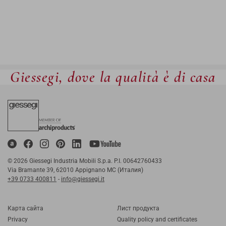
Giessegi, dove la qualità è di casa
© 2026 Giessegi Industria Mobili S.p.a. P.I. 00642760433
Via Bramante 39, 62010 Appignano MC (Италия)
+39 0733 400811
-
info@giessegi.it
Карта cайта
Лист продукта
Privacy
Quality policy and certificates