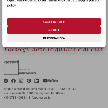
ogni ulteriore dettaglio sul trattamento dei dati, leggi la
privacy
policy
.
ACCETTA TUTTI
RIFIUTA
PERSONALIZZA
Giessegi, dove la qualità è di casa
© 2026 Giessegi Industria Mobili S.p.a. P.I. 00642760433
Via Bramante 39, 62010 Appignano MC (Italia)
+39 0733 400811
-
info@giessegi.it