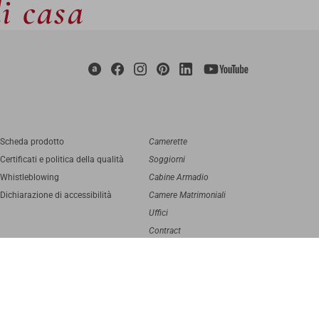
di casa
Scheda prodotto
Camerette
Certificati e politica della qualità
Soggiorni
Whistleblowing
Cabine Armadio
Dichiarazione di accessibilità
Camere Matrimoniali
Uffici
Contract
digital agency
Greenbubble