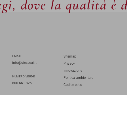
gi, dove la qualità è 
EMAIL
Sitemap
info@giessegi.it
Privacy
Innovazione
NUMERO VERDE
Politica ambientale
800 661 825
Codice etico