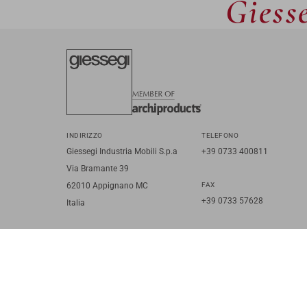
Giesse
INDIRIZZO
TELEFONO
Giessegi Industria Mobili S.p.a
+39 0733 400811
Via Bramante 39
62010 Appignano MC
FAX
+39 0733 57628
Italia
IT
EN
FR
RU
© 2026 Giessegi Industria Mobili S.p.a. P.I. 00642760433