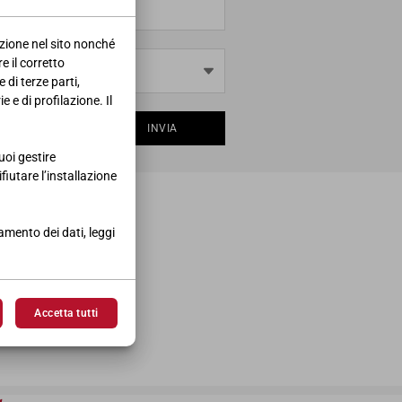
azione nel sito nonché
e il corretto
 di terze parti,
 e di profilazione. Il
INVIA
uoi gestire
ifiutare l’installazione
tamento dei dati, leggi
Accetta tutti