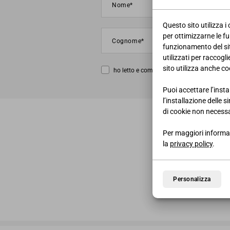
Questo sito utilizza i
per ottimizzarne le fu
funzionamento del sito
utilizzati per raccogl
sito utilizza anche coo
ho letto e compreso la
privacy policy
Puoi accettare l’insta
l’installazione delle 
di cookie non necessa
Per maggiori informaz
la
privacy policy
.
Personalizza