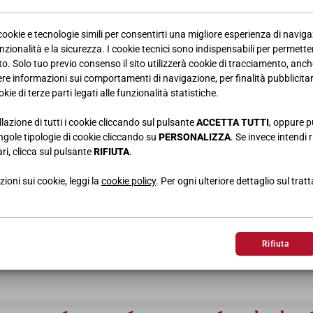
 cookie e tecnologie simili per consentirti una migliore esperienza di navig
nzionalità e la sicurezza. I cookie tecnici sono indispensabili per permetter
. Solo tuo previo consenso il sito utilizzerà cookie di tracciamento, anche
iere informazioni sui comportamenti di navigazione, per finalità pubblicitarie
kie di terze parti legati alle funzionalità statistiche.
llazione di tutti i cookie cliccando sul pulsante
ACCETTA TUTTI
, oppure p
singole tipologie di cookie cliccando su
PERSONALIZZA
. Se invece intendi r
ri, clicca sul pulsante
RIFIUTA
.
ioni sui cookie, leggi la
cookie policy
. Per ogni ulteriore dettaglio sul trat
Rifiuta