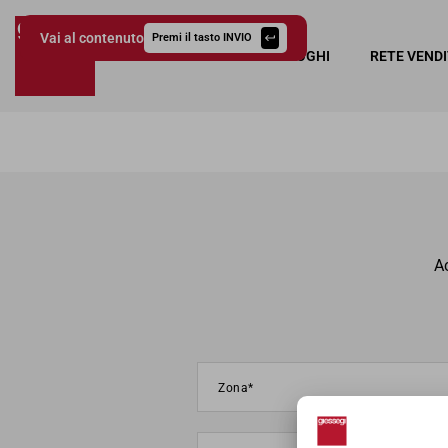
Vai al contenuto
Premi il tasto INVIO
COLLEZIONI
CATALOGHI
RETE VEND
Giessegi.it
Ac