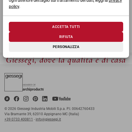
ogni ulteriore dettaglio sul trattamento dei dati, leggi la
privacy
policy
.
ACCETTA TUTTI
RIFIUTA
PERSONALIZZA
Giessegi, dove la qualità è di casa
© 2026 Giessegi Industria Mobili S.p.a. P.I. 00642760433
Via Bramante 39, 62010 Appignano MC (Italia)
+39 0733 400811
-
info@giessegi.it