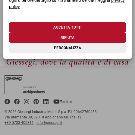
ogni ulteriore dettaglio sul trattamento dei dati, leggi la
privacy
policy
.
ACCETTA TUTTI
RIFIUTA
PERSONALIZZA
Giessegi, dove la qualità è di casa
© 2026 Giessegi Industria Mobili S.p.a. P.I. 00642760433
Via Bramante 39, 62010 Appignano MC (Italia)
+39 0733 400811
-
info@giessegi.it