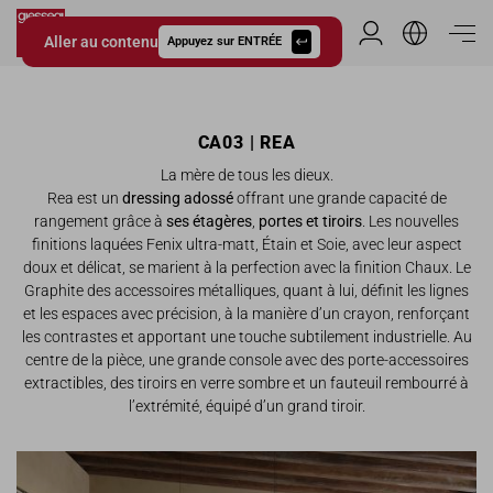
Aller au contenu
Espace Distribu
Appuyez sur ENTRÉE
Giessegi.it
CA03 | REA
La mère de tous les dieux.
Rea est un
dressing adossé
offrant une grande capacité de
rangement grâce à
ses étagères
,
portes et tiroirs
. Les nouvelles
finitions laquées Fenix ultra-matt, Étain et Soie, avec leur aspect
doux et délicat, se marient à la perfection avec la finition Chaux. Le
Graphite des accessoires métalliques, quant à lui, définit les lignes
et les espaces avec précision, à la manière d’un crayon, renforçant
les contrastes et apportant une touche subtilement industrielle. Au
centre de la pièce, une grande console avec des porte-accessoires
extractibles, des tiroirs en verre sombre et un fauteuil rembourré à
l’extrémité, équipé d’un grand tiroir.