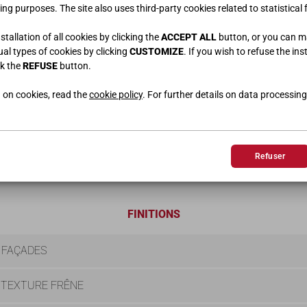
ing purposes. The site also uses third-party cookies related to statistical 
tallation of all cookies by clicking the
ACCEPT ALL
button, or you can 
dual types of cookies by clicking
CUSTOMIZE
. If you wish to refuse the ins
ck the
REFUSE
button.
LIT SUPERPOSÉ
 on cookies, read the
cookie policy
. For further details on data processing
L.250 • H.110 • P.96
Refuser
FINITIONS
 FAÇADES
 TEXTURE FRÊNE