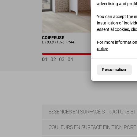
advertising and profil
You can accept the ins
installation of indivi
essential cookies, cli
COIFFEUSE
For more information
L.103,8 • H.96 • P.44
policy
.
01
02
03
04
Personnaliser
ESSENCES EN SURFACÉ STRUCTURE ET
COULEURS EN SURFACÉ FINITION PORE