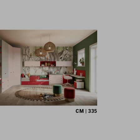
CM
| 335