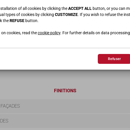
tallation of all cookies by clicking the
ACCEPT ALL
button, or you can 
dual types of cookies by clicking
CUSTOMIZE
. If you wish to refuse the ins
ck the
REFUSE
button.
 on cookies, read the
cookie policy
. For further details on data processing
LIT MEZZANINE
BUREAU
L.200 • H.175 • P.127
L.200 • H.75
Refuser
FINITIONS
 FAÇADES
ADES