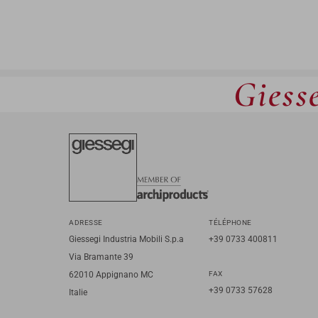
Giesse
ADRESSE
TÉLÉPHONE
Giessegi Industria Mobili S.p.a
+39 0733 400811
Via Bramante 39
62010 Appignano MC
FAX
+39 0733 57628
Italie