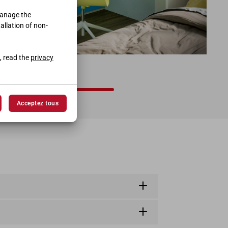
manage the
tallation of non-
, read the
privacy
 • P.58
Acceptez tous