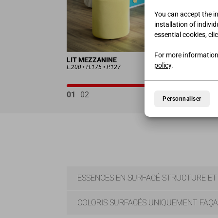
You can accept the ins
installation of indivi
essential cookies, cli
For more information
LIT MEZZANINE
policy
.
L.200 • H.175 • P.127
01
02
Personnaliser
ESSENCES EN SURFACÉ STRUCTURE ET
COLORIS SURFACÉS UNIQUEMENT FAÇ