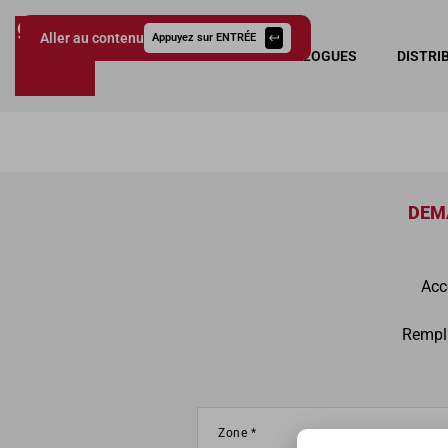
Aller au contenu
Appuyez sur ENTRÉE
COLLECTIONS
CATALOGUES
DISTRI
Giessegi.it
DEM
Acc
Rempli