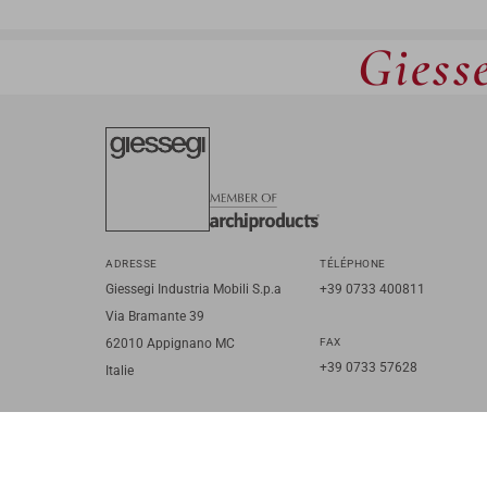
Giesse
ADRESSE
TÉLÉPHONE
Giessegi Industria Mobili S.p.a
+39 0733 400811
Via Bramante 39
62010 Appignano MC
FAX
+39 0733 57628
Italie
IT
EN
FR
RU