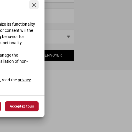
ze its functionality
ior consent will the
g behavior for
functionality.
manage the
ENVOYER
tallation of non-
, read the
privacy
Acceptez tous