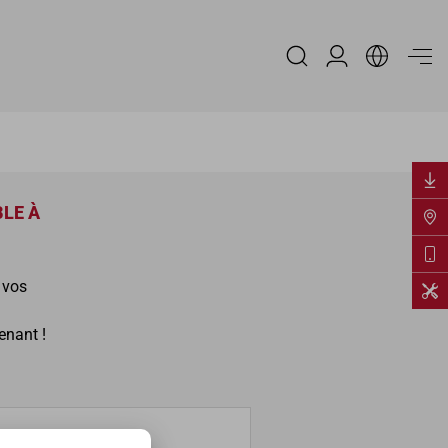
Espace Distribu
LE À
 vos
enant !