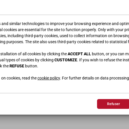
s and similar technologies to improve your browsing experience and optimi
l cookies are essential for the site to function properly. Only with your pr
kies, including third-party cookies, used to collect information on browsin
ing purposes. The site also uses third-party cookies related to statistical 
tallation of all cookies by clicking the
ACCEPT ALL
button, or you can 
dual types of cookies by clicking
CUSTOMIZE
. If you wish to refuse the ins
ck the
REFUSE
button.
 on cookies, read the
cookie policy
. For further details on data processing
Refuser