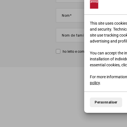
This site uses cookie
and security. Technica
site use tracking coo
advertising and profil
ho letto e compreso la
privacy policy
You can accept the ins
installation of indivi
essential cookies, cli
For more information
policy
.
Personnaliser