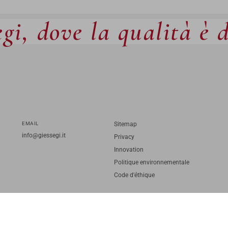
gi, dove la qualità è 
EMAIL
Sitemap
info@giessegi.it
Privacy
Innovation
Politique environnementale
Code d'éthique