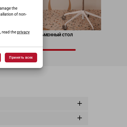
manage the
tallation of non-
, read the
privacy
Ф
ПОДВЕСНОЙ ПИСЬМЕННЫЙ СТОЛ
L.100 • H.100 • P.42
Принять всех