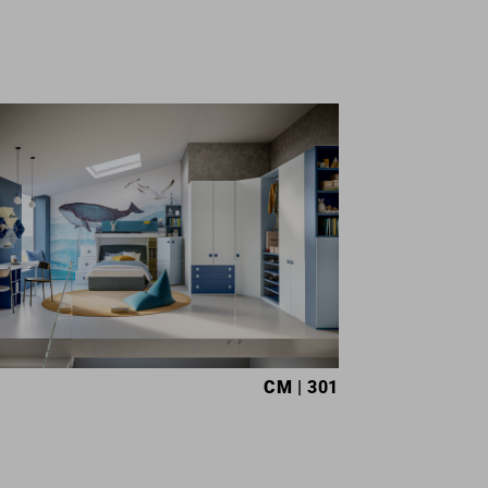
CM
| 301