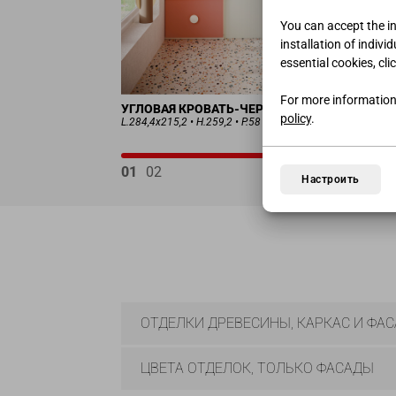
You can accept the ins
installation of indivi
essential cookies, cli
For more information
УГЛОВАЯ КРОВАТЬ-ЧЕРДАК
policy
.
L.284,4x215,2 • H.259,2 • P.58
01
02
Настроить
ОТДЕЛКИ ДРЕВЕСИНЫ, КАРКАС И ФА
ЦВЕТА ОТДЕЛОК, ТОЛЬКО ФАСАДЫ