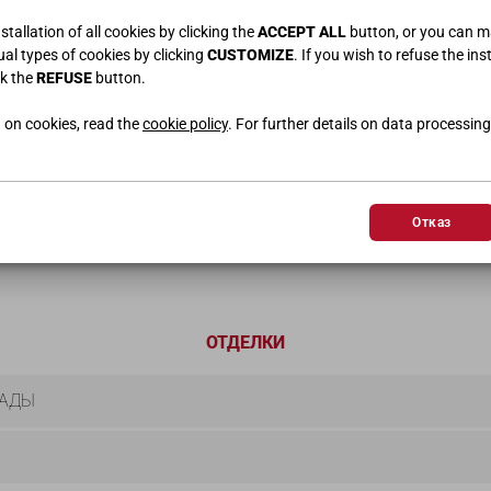
tallation of all cookies by clicking the
ACCEPT ALL
button, or you can 
dual types of cookies by clicking
CUSTOMIZE
. If you wish to refuse the ins
ck the
REFUSE
button.
 on cookies, read the
cookie policy
. For further details on data processing
УГЛОВОЙ РАСПАШНОЙ ШКАФ И ТОРЦЕВОЙ КНИЖНЫЙ ШКА
L.108,5x242,8 • H.259,2 • P.58/42
Отказ
ОТДЕЛКИ
САДЫ