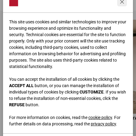
This site uses cookies and similar technologies to improve your
browsing experience and optimize its functionality and
security. Technical cookies are essential for the site to function
properly. Only with your prior consent will the site use tracking
cookies, including third-party cookies, used to collect
information on browsing behavior for advertising and profiling
purposes. The site also uses third-party cookies related to
statistical functionality.
You can accept the installation of all cookies by clicking the
ACCEPT ALL
button, or you can manage the installation of
individual types of cookies by clicking
CUSTOMIZE
. If you wish
to refuse the installation of non-essential cookies, click the
REFUSE
button.
For more information on cookies, read the
cookie policy
. For
ДИВАН-КРОВАТЬ
РАСПАШНОЙ ШКАФ С УГЛОВОЙ Г
L.199,3 • H.60 • P.92
L.382,2x100,3 • H.259,2 • P.58
further details on data processing, read the
privacy policy
.