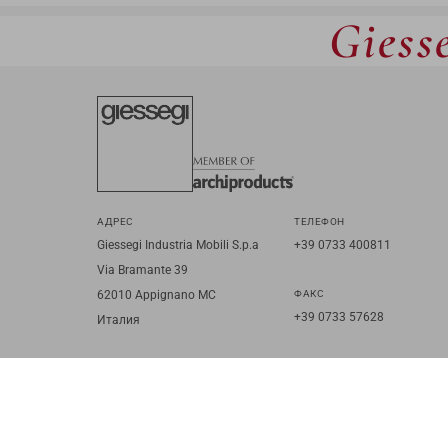
Giesse
АДРЕС
ТЕЛЕФОН
Giessegi Industria Mobili S.p.a
+39 0733 400811
Via Bramante 39
62010 Appignano MC
ФАКС
+39 0733 57628
Италия
IT
EN
FR
RU
© 2026 Giessegi Industria Mobili S.p.a. P.I. 00642760433