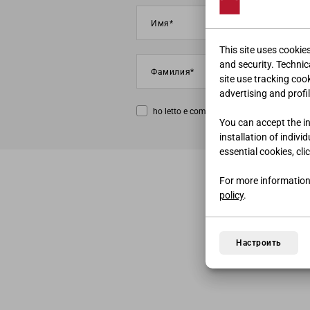
This site uses cookie
and security. Technica
site use tracking coo
advertising and profil
ho letto e compreso la
privacy policy
You can accept the ins
installation of indivi
essential cookies, cli
For more information
policy
.
Настроить