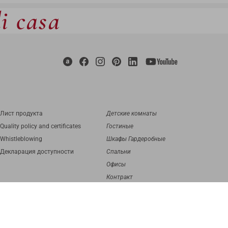
di casa
Лист продукта
Детские комнаты
Quality policy and certificates
Гостиные
Whistleblowing
Шкафы Гардеробные
Декларация доступности
Спальни
Офисы
Контракт
digital agency
Greenbubble