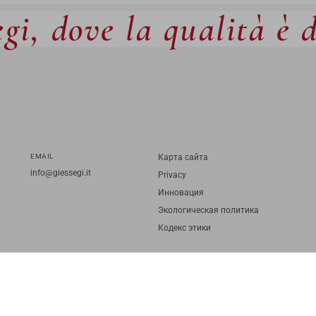
gi, dove la qualità è 
EMAIL
Карта cайта
info@giessegi.it
Privacy
Инновация
Экологическая политика
Кодекс этики