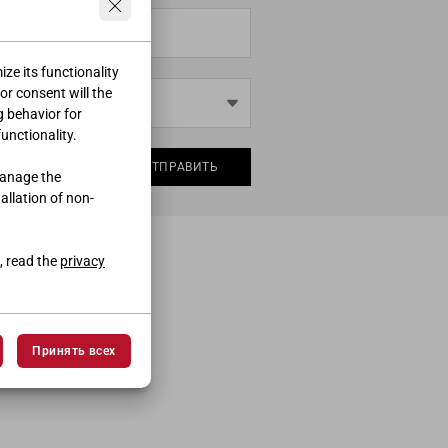
ze its functionality
ior consent will the
g behavior for
functionality.
ОТПРАВИТЬ
manage the
tallation of non-
, read the
privacy
Принять всех