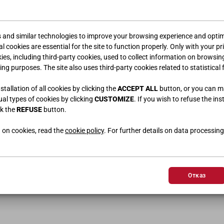
s and similar technologies to improve your browsing experience and optimi
l cookies are essential for the site to function properly. Only with your pr
kies, including third-party cookies, used to collect information on browsin
ing purposes. The site also uses third-party cookies related to statistical 
tallation of all cookies by clicking the
ACCEPT ALL
button, or you can 
dual types of cookies by clicking
CUSTOMIZE
. If you wish to refuse the ins
ck the
REFUSE
button.
 on cookies, read the
cookie policy
. For further details on data processing
Отказ