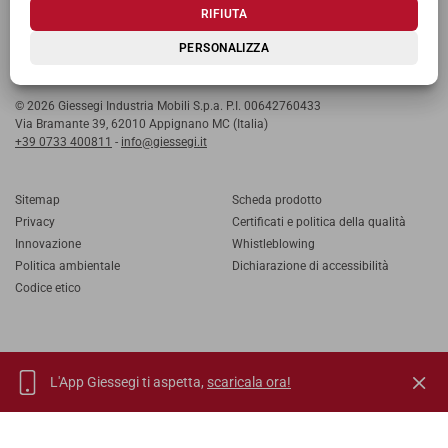
RIFIUTA
PERSONALIZZA
© 2026 Giessegi Industria Mobili S.p.a. P.I. 00642760433
Via Bramante 39, 62010 Appignano MC (Italia)
+39 0733 400811
-
info@giessegi.it
Sitemap
Scheda prodotto
Privacy
Certificati e politica della qualità
Innovazione
Whistleblowing
Politica ambientale
Dichiarazione di accessibilità
Codice etico
L'App Giessegi ti aspetta,
scaricala ora!
IT
EN
FR
RU