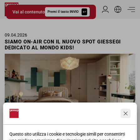
Vai al contenuto
Area Riservata
Premi il tasto INVIO
Giessegi.it
09.04.2026
SIAMO ON-AIR CON IL NUOVO SPOT GIESSEGI
DEDICATO AL MONDO KIDS!
Questo sito utilizza i cookie e tecnologie simili per consentirti
Non è solo una stanza, è il
luogo dove i sogni prendono vita
e ogni