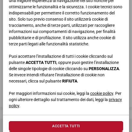
una migliore esperienza di navigazione nel sito nonché per
gioco trova il suo spazio. Abbiamo immaginato
ambienti
sicuri
,
ottimizzarne le funzionalità e la sicurezza. I cookie tecnici sono
colorati
e
intelligenti
, progettati per accompagnare i più piccoli
indispensabili per permettere il corretto funzionamento del
nelle loro sfide quotidiane.
sito. Solo tuo previo consenso il sito utilizzerà cookie di
tracciamento, anche di terze parti, utilizzati per raccogliere
Giessegi, dove la qualità è di casa.
informazioni sui comportamenti di navigazione, per finalità
pubblicitarie e di profilazione. Il sito utilizza anche cookie di
Clicca qui per guardare il video!
terze parti legati alle funzionalità statistiche.
Puoi accettare l’installazione di tutti i cookie cliccando sul
pulsante
ACCETTA TUTTI
, oppure puoi gestire l’installazione
delle singole tipologie di cookie cliccando su
PERSONALIZZA
.
Se invece intendi rifiutare l’installazione di cookie non
necessari, clicca sul pulsante
RIFIUTA
.
Per maggiori informazioni sui cookie, leggi la
cookie policy
. Per
ogni ulteriore dettaglio sul trattamento dei dati, leggi la
privacy
policy
.
Giessegi, dove la qualità è di casa
ACCETTA TUTTI