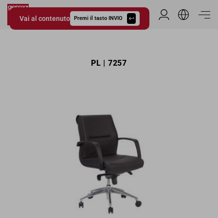
Vai al contenuto
Area Riservata
Premi il tasto INVIO
Giessegi.it
PL | 7257