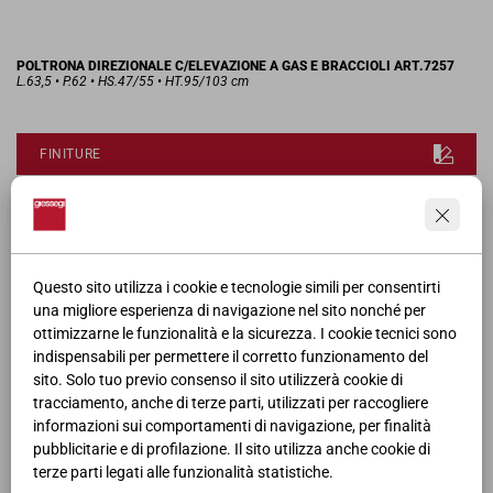
POLTRONA DIREZIONALE C/ELEVAZIONE A GAS E BRACCIOLI ART.7257
L.63,5 • P.62 • HS.47/55 • HT.95/103 cm
FINITURE
RICHIEDI MODELLO 3D
SCHEDA PRODOTTO
Questo sito utilizza i cookie e tecnologie simili per consentirti
una migliore esperienza di navigazione nel sito nonché per
ottimizzarne le funzionalità e la sicurezza. I cookie tecnici sono
CATALOGO
indispensabili per permettere il corretto funzionamento del
sito. Solo tuo previo consenso il sito utilizzerà cookie di
tracciamento, anche di terze parti, utilizzati per raccogliere
informazioni sui comportamenti di navigazione, per finalità
pubblicitarie e di profilazione. Il sito utilizza anche cookie di
terze parti legati alle funzionalità statistiche.