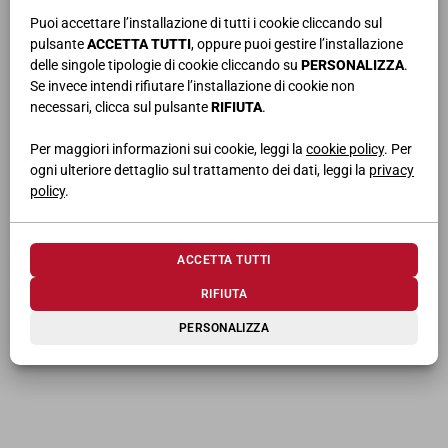
Puoi accettare l’installazione di tutti i cookie cliccando sul
pulsante
ACCETTA TUTTI
, oppure puoi gestire l’installazione
TI POTREBBERO INTERESSARE
delle singole tipologie di cookie cliccando su
PERSONALIZZA
.
Se invece intendi rifiutare l’installazione di cookie non
necessari, clicca sul pulsante
RIFIUTA
.
Per maggiori informazioni sui cookie, leggi la
cookie policy
. Per
ogni ulteriore dettaglio sul trattamento dei dati, leggi la
privacy
policy
.
PL
| 7255
PL
| 7236
ACCETTA TUTTI
RIFIUTA
PERSONALIZZA