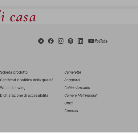
di casa
Scheda prodotto
Camerette
Certificati e politica della qualità
Soggiorni
Whistleblowing
Cabine Armadio
Dichiarazione di accessibilità
Camere Matrimoniali
Uffici
Contract
digital agency
Greenbubble