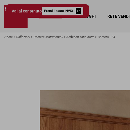
Vai al contenuto
Premi il tasto INVIO
COLLEZIONI
CATALOGHI
RETE VEND
Giessegi.it
Home
Collezioni
Camere Matrimoniali
Ambienti zona notte
Camera | 23