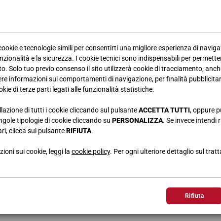
 cookie e tecnologie simili per consentirti una migliore esperienza di navig
COMÒ ZENO
ARMADIO
nzionalità e la sicurezza. I cookie tecnici sono indispensabili per permetter
Laccato Creta
Laccato Cret
. Solo tuo previo consenso il sito utilizzerà cookie di tracciamento, anche
L.126 • H.75,3 • P.55 cm
L.417 • H.2
iere informazioni sui comportamenti di navigazione, per finalità pubblicitarie
kie di terze parti legati alle funzionalità statistiche.
llazione di tutti i cookie cliccando sul pulsante
ACCETTA TUTTI
, oppure p
singole tipologie di cookie cliccando su
PERSONALIZZA
. Se invece intendi r
ri, clicca sul pulsante
RIFIUTA
.
ioni sui cookie, leggi la
cookie policy
. Per ogni ulteriore dettaglio sul trat
FINITURE
Rifiuta