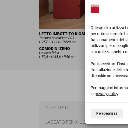
Questo sito utilizza i
LETTO IMBOTTITO KIOSHI
per ottimizzarne le fu
Tessuto Sale&Pepe S03
funzionamento del sito
L.257 • H.114 • P.220 cm
utilizzati per raccogl
COMODINI ZENO
sito utilizza anche coo
Laccato Brick
L.52,6 • H.45,6 • P.46 cm
Puoi accettare l’insta
l’installazione delle 
di cookie non necessa
Per maggiori informaz
la
privacy policy
.
NOBILITATI
Personalizza
LACCATO FENIX ULTRA-MATT