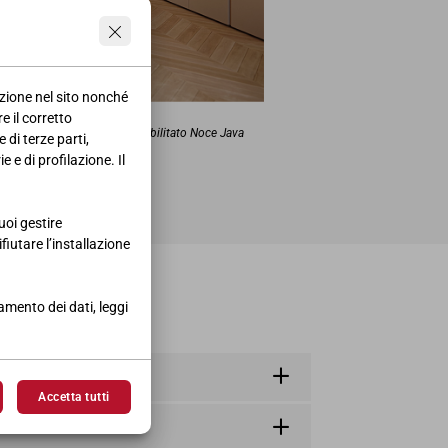
azione nel sito nonché
 BATTENTE ZEN
e il corretto
a, Laccato Brick, Interni in Nobilitato Noce Java
 di terze parti,
62 • P.61 cm
 e di profilazione. Il
uoi gestire
ifiutare l’installazione
tamento dei dati, leggi
Accetta tutti