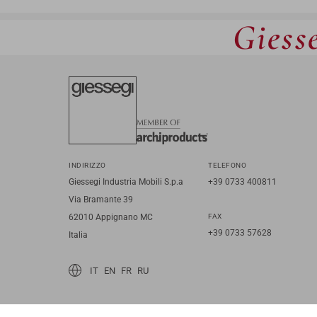
Giesse
INDIRIZZO
TELEFONO
Giessegi Industria Mobili S.p.a
+39 0733 400811
Via Bramante 39
62010 Appignano MC
FAX
+39 0733 57628
Italia
IT
EN
FR
RU
© 2026 Giessegi Industria Mobili S.p.a. P.I. 00642760433