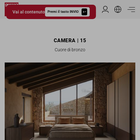
Vai al contenuto
Area Riservata
Premi il tasto INVIO
Giessegi.it
CAMERA | 15
Cuore di bronzo