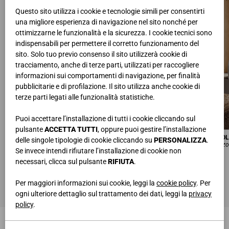
Questo sito utilizza i cookie e tecnologie simili per consentirti
una migliore esperienza di navigazione nel sito nonché per
ottimizzarne le funzionalità e la sicurezza. I cookie tecnici sono
indispensabili per permettere il corretto funzionamento del
sito. Solo tuo previo consenso il sito utilizzerà cookie di
tracciamento, anche di terze parti, utilizzati per raccogliere
informazioni sui comportamenti di navigazione, per finalità
pubblicitarie e di profilazione. Il sito utilizza anche cookie di
terze parti legati alle funzionalità statistiche.
Puoi accettare l’installazione di tutti i cookie cliccando sul
pulsante
ACCETTA TUTTI
, oppure puoi gestire l’installazione
LETTO IN LEGNO LODGE
COMÒ MADRID C/MANIGLIA A GO
delle singole tipologie di cookie cliccando su
PERSONALIZZA
.
Laccato Fenix Seta, Piedi trasparenti Fumè
Nobilitato Noce Java, Laccato Bronzo
Se invece intendi rifiutare l’installazione di cookie non
L.175 • H.99 • P.220 cm
L.139 • H.71,1 • P.54 cm
necessari, clicca sul pulsante
RIFIUTA
.
Per maggiori informazioni sui cookie, leggi la
cookie policy
. Per
ogni ulteriore dettaglio sul trattamento dei dati, leggi la
privacy
policy
.